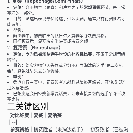
1.
复赛（Repechage/Semi-finals）
定位
：介于初赛（预赛）和决赛之间的
常规晋级环节
，是正常
赛程的一部分。
目的
：筛选出表现最优的选手进入决赛，通常只有初赛胜者才
能参加。
举例
：
辩论赛中，初赛胜出的队伍进入复赛争夺决赛资格。
田径预赛后，复赛决定半决赛或决赛名额。
2.
复活赛（Repechage）
定位
：专为
已被淘汰选手
增设的
补救性比赛
，不属于常规晋级
路径。
目的
：给实力强但因失误或分组不利而淘汰的选手“第二次机
会”，避免过早失去竞争资格。
举例
：
柔道自行车赛中，初赛败者若战胜过最终晋级者，可“被带活”
进入复活赛。
巴黎奥运会田径赛新增复活赛，让未直接晋级的选手争夺半决
赛席位。
二关键区别
|
对比维度
|
复赛
|
复活赛
|
|||--|
|
参赛资格
| 初赛胜者（未淘汰选手） | 初赛败者（已被淘