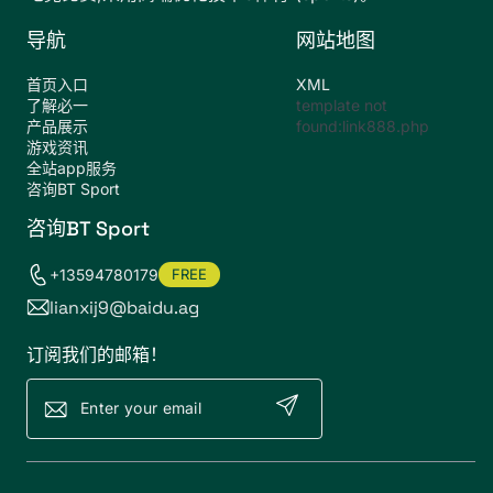
导航
网站地图
首页入口
XML
了解必一
template not
产品展示
found:link888.php
游戏资讯
全站app服务
咨询BT Sport
咨询BT Sport
+13594780179
FREE
lianxij9@baidu.ag
订阅我们的邮箱！