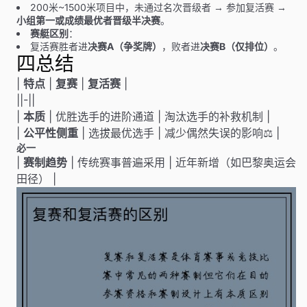
200米~1500米项目中，未通过名次晋级者 → 参加复活赛 →
小组第一或成绩最优者晋级半决赛
。
赛艇区别
：
复活赛胜者进
决赛A（争奖牌）
，败者进
决赛B（仅排位）
。
四总结
|
特点
|
复赛
|
复活赛
|
||-||
|
本质
| 优胜选手的进阶通道 | 淘汰选手的补救机制 |
|
公平性侧重
| 选拔最优选手 | 减少偶然失误的影响⚖️ |
必一
|
赛制趋势
| 传统赛事普遍采用 | 近年新增（如巴黎奥运会
田径） |